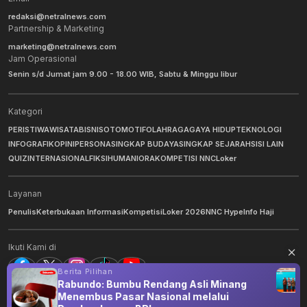
redaksi@netralnews.com
Partnership & Marketing
marketing@netralnews.com
Jam Operasional
Senin s/d Jumat jam 9.00 - 18.00 WIB, Sabtu & Minggu libur
Kategori
PERISTIWA
WISATA
BISNIS
OTOMOTIF
OLAHRAGA
GAYA HIDUP
TEKNOLOGI
INFOGRAFIK
OPINI
PERSONA
SINGKAP BUDAYA
SINGKAP SEJARAH
SISI LAIN
QUIZ
INTERNASIONAL
FIKSI
HUMANIORA
KOMPETISI NNC
Loker
Layanan
Penulis
Keterbukaan Informasi
Kompetisi
Loker 2026
NNC Hype
Info Haji
Ikuti Kami di
Berita Pilihan
Rabundo: Bumbu Rendang Asli Minang
Menembus Pasar Nasional melalui
©
2026
NNC Netralnews
. All Rights Reserved.