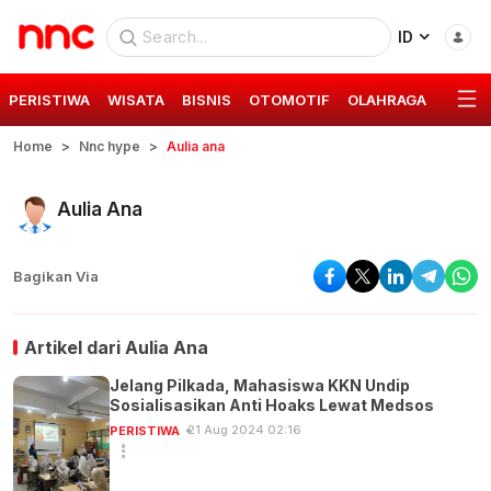
ID
PERISTIWA
WISATA
BISNIS
OTOMOTIF
OLAHRAGA
GAYA 
Home
Nnc hype
Aulia ana
Aulia Ana
Bagikan Via
Artikel dari
Aulia Ana
Jelang Pilkada, Mahasiswa KKN Undip
Sosialisasikan Anti Hoaks Lewat Medsos
21 Aug 2024 02:16
PERISTIWA