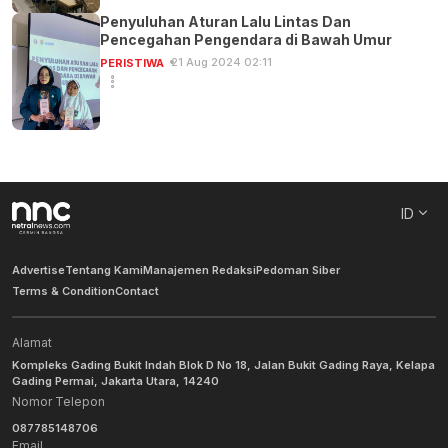
Penyuluhan Aturan Lalu Lintas Dan
Pencegahan Pengendara di Bawah Umur
21 Aug 2024 02:11
PERISTIWA
ID
Advertise
Tentang Kami
Manajemen Redaksi
Pedoman Siber
Terms & Condition
Contact
Alamat
Kompleks Gading Bukit Indah Blok D No 18, Jalan Bukit Gading Raya, Kelapa
Gading Permai, Jakarta Utara, 14240
Nomor Telepon
087785148706
Email