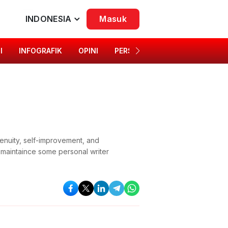
INDONESIA
Masuk
I
INFOGRAFIK
OPINI
PERSONA
SINGKAP BUDAYA
genuity, self-improvement, and
o maintaince some personal writer