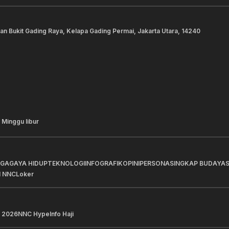
lan Bukit Gading Raya, Kelapa Gading Permai, Jakarta Utara, 14240
 Minggu libur
AGA
GAYA HIDUP
TEKNOLOGI
INFOGRAFIK
OPINI
PERSONA
SINGKAP BUDAYA
I NNC
Loker
 2026
NNC Hype
Info Haji