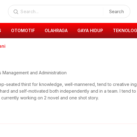
Search
S
OTOMOTIF
OLAHRAGA
GAYA HIDUP
TEKNOLOG
ani
cs Management and Administration
 deep-seated thirst for knowledge, well-mannered, tend to creative in
rk hard and self-motivated both independently and in a team. I tend t
 currently working on 2 novel and one shot story.