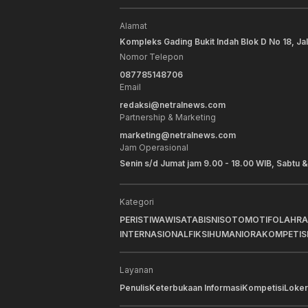
Alamat
Kompleks Gading Bukit Indah Blok D No 18, Ja
Nomor Telepon
087785148706
Email
redaksi@netralnews.com
Partnership & Marketing
marketing@netralnews.com
Jam Operasional
Senin s/d Jumat jam 9.00 - 18.00 WIB, Sabtu &
Kategori
PERISTIWA
WISATA
BISNIS
OTOMOTIF
OLAHR
INTERNASIONAL
FIKSI
HUMANIORA
KOMPETIS
Layanan
Penulis
Keterbukaan Informasi
Kompetisi
Loker