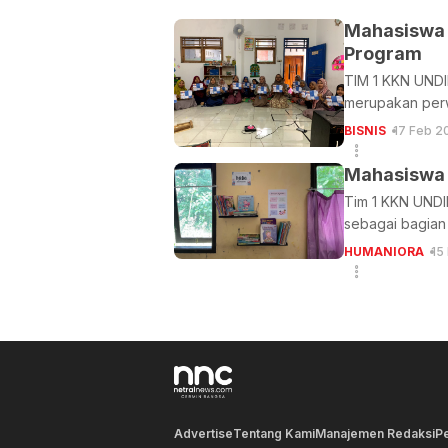
Mahasiswa 
Program
TIM 1 KKN UNDI
merupakan perw
BISNIS
17 Feb 2
Mahasiswa 
Tim 1 KKN UNDI
sebagai bagian 
HUMANIORA
15
Advertise
Tentang Kami
Manajemen Redaksi
P