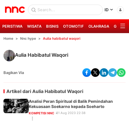
ID
PERISTIWA
WISATA
BISNIS
OTOMOTIF
OLAHRAGA
GAYA H
Home
Nnc hype
Aulia habibatul waqori
Aulia Habibatul Waqori
Bagikan Via
Artikel dari
Aulia Habibatul Waqori
Analisi Peran Spiritual di Balik Pemindahan
Kekuasaan Soekarno kepada Soeharto
31 Aug 2023 22:38
KOMPETISI NNC