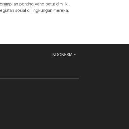
rampilan penting yang patut dimiliki,
egiatan sosial di lingkungan mereka.
INDONESIA