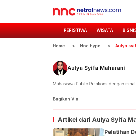
PERISTIWA
WISATA
BISNI
Home
Nnc hype
Aulya syi
Aulya Syifa Maharani
Mahasiswa Public Relations dengan minat d
Bagikan Via
Artikel dari
Aulya Syifa M
Pelatihan 