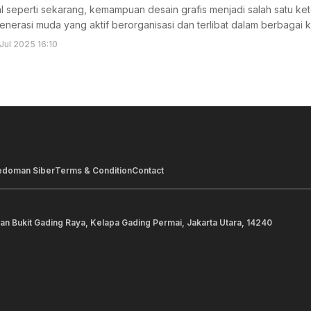
al seperti sekarang, kemampuan desain grafis menjadi salah satu kete
enerasi muda yang aktif berorganisasi dan terlibat dalam berbagai k
 Jul 2025 16:10
edoman Siber
Terms & Condition
Contact
lan Bukit Gading Raya, Kelapa Gading Permai, Jakarta Utara, 14240