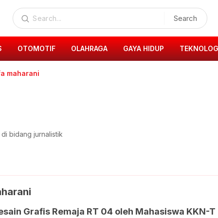
Search
S
OTOMOTIF
OLAHRAGA
GAYA HIDUP
TEKNOLOG
fa maharani
i bidang jurnalistik
aharani
Desain Grafis Remaja RT 04 oleh Mahasiswa KKN-T 