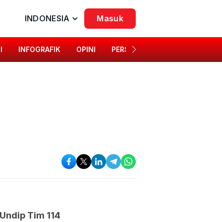
INDONESIA
Masuk
I
INFOGRAFIK
OPINI
PERSONA
SINGKAP BUDAYA
Undip Tim 114