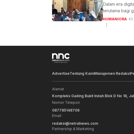
Dalam era digit
terutama bagi g
HUMANIORA
13
Advertise
Tentang Kami
Manajemen Redaksi
P
Alamat
Kompleks Gading Bukit Indah Blok D No 18, Ja
Nomor Telepon
087785148706
Email
redaksi@netralnews.com
Partnership & Marketing