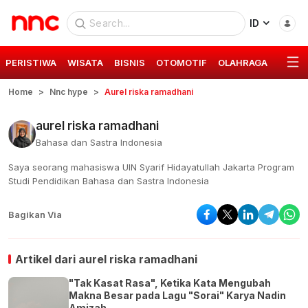
ID
PERISTIWA
WISATA
BISNIS
OTOMOTIF
OLAHRAGA
GAYA 
Home
Nnc hype
Aurel riska ramadhani
aurel riska ramadhani
Bahasa dan Sastra Indonesia
Saya seorang mahasiswa UIN Syarif Hidayatullah Jakarta Program
Studi Pendidikan Bahasa dan Sastra Indonesia
Bagikan Via
Artikel dari
aurel riska ramadhani
"Tak Kasat Rasa", Ketika Kata Mengubah
Makna Besar pada Lagu "Sorai" Karya Nadin
Amizah