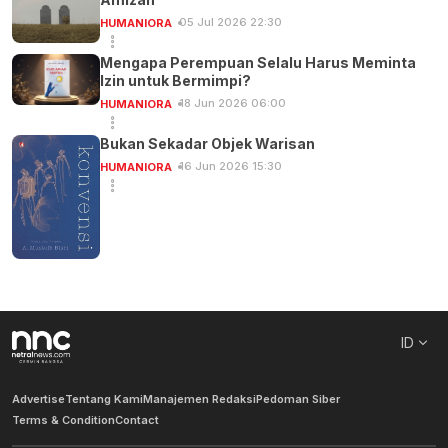
05 Jul 2026 22:30
HUMANIORA
Mengapa Perempuan Selalu Harus Meminta
Izin untuk Bermimpi?
18 Jun 2026 06:00
HUMANIORA
Bukan Sekadar Objek Warisan
16 Jun 2026 15:30
HUMANIORA
ID
Advertise
Tentang Kami
Manajemen Redaksi
Pedoman Siber
Terms & Condition
Contact