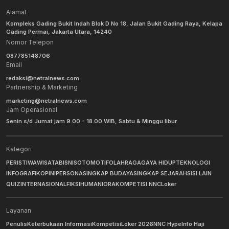
Alamat
Kompleks Gading Bukit Indah Blok D No 18, Jalan Bukit Gading Raya, Kelapa
Gading Permai, Jakarta Utara, 14240
Nomor Telepon
087785148706
Email
redaksi@netralnews.com
Partnership & Marketing
marketing@netralnews.com
Jam Operasional
Senin s/d Jumat jam 9.00 - 18.00 WIB, Sabtu & Minggu libur
Kategori
PERISTIWA
WISATA
BISNIS
OTOMOTIF
OLAHRAGA
GAYA HIDUP
TEKNOLOGI
INFOGRAFIK
OPINI
PERSONA
SINGKAP BUDAYA
SINGKAP SEJARAH
SISI LAIN
QUIZ
INTERNASIONAL
FIKSI
HUMANIORA
KOMPETISI NNC
Loker
Layanan
Penulis
Keterbukaan Informasi
Kompetisi
Loker 2026
NNC Hype
Info Haji