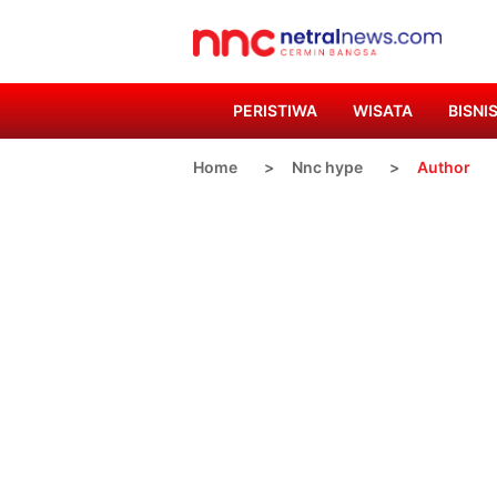
PERISTIWA
WISATA
BISNI
Home
Nnc hype
Author