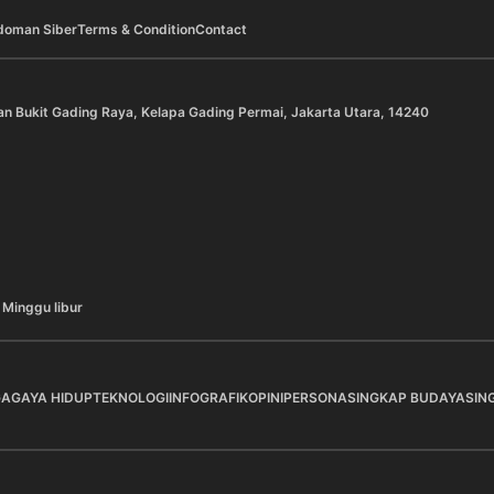
doman Siber
Terms & Condition
Contact
an Bukit Gading Raya, Kelapa Gading Permai, Jakarta Utara, 14240
 Minggu libur
GA
GAYA HIDUP
TEKNOLOGI
INFOGRAFIK
OPINI
PERSONA
SINGKAP BUDAYA
SIN