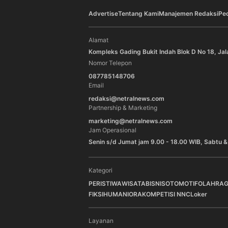
Advertise
Tentang Kami
Manajemen Redaksi
Pe
Alamat
Kompleks Gading Bukit Indah Blok D No 18, Jal
Nomor Telepon
087785148706
Email
redaksi@netralnews.com
Partnership & Marketing
marketing@netralnews.com
Jam Operasional
Senin s/d Jumat jam 9.00 - 18.00 WIB, Sabtu &
Kategori
PERISTIWA
WISATA
BISNIS
OTOMOTIF
OLAHRA
FIKSI
HUMANIORA
KOMPETISI NNC
Loker
Layanan