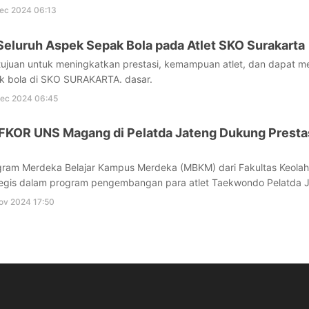
ec 2024 06:13
eluruh Aspek Sepak Bola pada Atlet SKO Surakarta
rtujuan untuk meningkatkan prestasi, kemampuan atlet, dan dapat 
ak bola di SKO SURAKARTA. dasar.
ec 2024 06:45
FKOR UNS Magang di Pelatda Jateng Dukung Presta
ram Merdeka Belajar Kampus Merdeka (MBKM) dari Fakultas Keola
ategis dalam program pengembangan para atlet Taekwondo Pelatda 
ov 2024 17:50