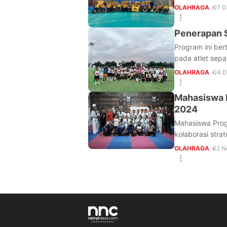
OLAHRAGA
07 D
Penerapan S
Program ini be
pada atlet sep
OLAHRAGA
04 D
Mahasiswa 
2024
Mahasiswa Prog
kolaborasi str
OLAHRAGA
22 N