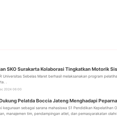
n SKO Surakarta Kolaborasi Tingkatkan Motorik Si
Universitas Sebelas Maret berhasil melaksanakan program pelatiha
a. .
ec 2024 06:00
Dukung Pelatda Boccia Jateng Menghadapi Peparnas
ki kegunaan sebagai sarana mahasiswa S1 Pendidikan Kepelatihan 
an, manajemen tim, pendampingan atlet, dan pemasyarakatan olahrag