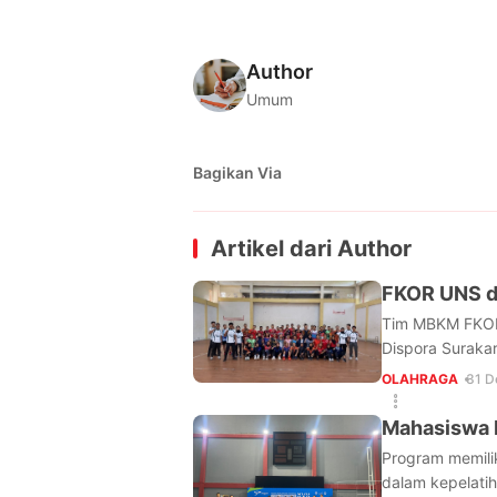
Author
Umum
Bagikan Via
Artikel dari
Author
FKOR UNS da
Tim MBKM FKOR 
Dispora Surakart
OLAHRAGA
31 D
Mahasiswa 
Program memili
dalam kepelatih