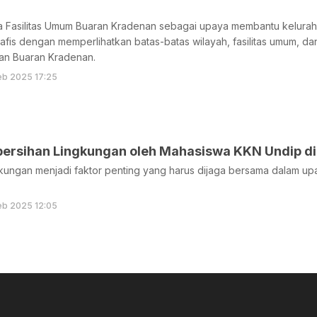
 Fasilitas Umum Buaran Kradenan sebagai upaya membantu kelurah
afis dengan memperlihatkan batas-batas wilayah, fasilitas umum, dan
han Buaran Kradenan.
eb 2025 17:25
bersihan Lingkungan oleh Mahasiswa KKN Undip d
gkungan menjadi faktor penting yang harus dijaga bersama dalam u
eb 2025 12:05