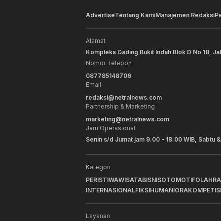
Advertise
Tentang Kami
Manajemen Redaksi
P
Alamat
Kompleks Gading Bukit Indah Blok D No 18, Ja
Nomor Telepon
087785148706
Email
redaksi@netralnews.com
Partnership & Marketing
marketing@netralnews.com
Jam Operasional
Senin s/d Jumat jam 9.00 - 18.00 WIB, Sabtu &
Kategori
PERISTIWA
WISATA
BISNIS
OTOMOTIF
OLAHR
INTERNASIONAL
FIKSI
HUMANIORA
KOMPETIS
Layanan