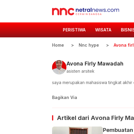
PERISTIWA
WISATA
BISNI
Home
Nnc hype
Avona fi
Avona Firly Mawadah
asisten arsitek
saya merupakan mahasiswa tingkat akhir di
Bagikan Via
Artikel dari
Avona Firly M
Pembuatan 