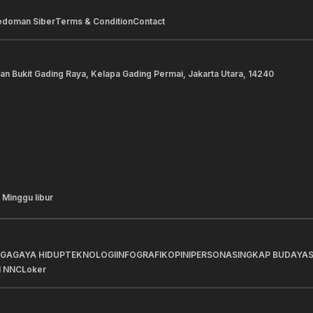
edoman Siber
Terms & Condition
Contact
lan Bukit Gading Raya, Kelapa Gading Permai, Jakarta Utara, 14240
 Minggu libur
AGA
GAYA HIDUP
TEKNOLOGI
INFOGRAFIK
OPINI
PERSONA
SINGKAP BUDAYA
I NNC
Loker