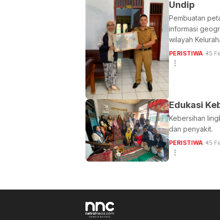
Undip
Pembuatan peta
informasi geogr
wilayah Kelura
PERISTIWA
15 F
Edukasi Ke
Kebersihan lin
dan penyakit.
PERISTIWA
15 F