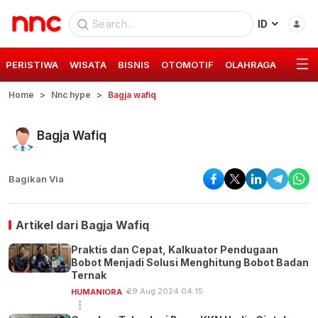
ID
PERISTIWA
WISATA
BISNIS
OTOMOTIF
OLAHRAGA
GAYA 
Home
Nnc hype
Bagja wafiq
Bagja Wafiq
Bagikan Via
Artikel dari
Bagja Wafiq
Praktis dan Cepat, Kalkuator Pendugaan
Bobot Menjadi Solusi Menghitung Bobot Badan
Ternak
29 Aug 2024 04:15
HUMANIORA