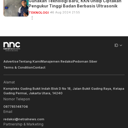
Gunakan Teknologi Baru, KKN Undip Ciptakan
Pengukur Tinggi Badan Berbasis Ultrasonik
16 Aug 2024 21:55
TEKNOLOGI
ID
Advertise
Tentang Kami
Manajemen Redaksi
Pedoman Siber
Terms & Condition
Contact
Alamat
Kompleks Gading Bukit Indah Blok D No 18, Jalan Bukit Gading Raya, Kelapa
Gading Permai, Jakarta Utara, 14240
Nomor Telepon
087785148706
Email
redaksi@netralnews.com
Partnership & Marketing