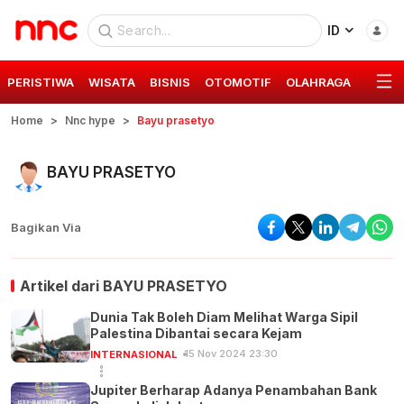
ID
PERISTIWA
WISATA
BISNIS
OTOMOTIF
OLAHRAGA
GAYA 
Home
Nnc hype
Bayu prasetyo
BAYU PRASETYO
Bagikan Via
Artikel dari
BAYU PRASETYO
Dunia Tak Boleh Diam Melihat Warga Sipil
Palestina Dibantai secara Kejam
15 Nov 2024 23:30
INTERNASIONAL
Jupiter Berharap Adanya Penambahan Bank