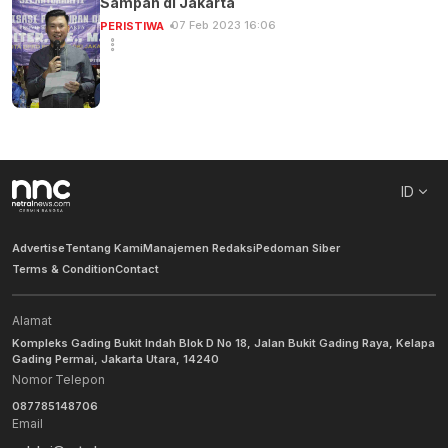
Sampah di Jakarta
07 Feb 2023 16:06
PERISTIWA
ID
Advertise
Tentang Kami
Manajemen Redaksi
Pedoman Siber
Terms & Condition
Contact
Alamat
Kompleks Gading Bukit Indah Blok D No 18, Jalan Bukit Gading Raya, Kelapa
Gading Permai, Jakarta Utara, 14240
Nomor Telepon
087785148706
Email