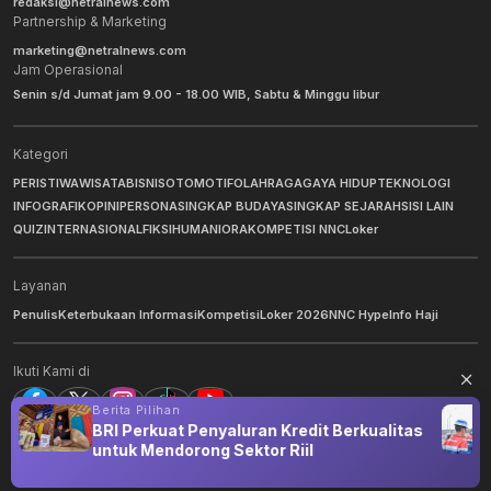
redaksi@netralnews.com
Partnership & Marketing
marketing@netralnews.com
Jam Operasional
Senin s/d Jumat jam 9.00 - 18.00 WIB, Sabtu & Minggu libur
Kategori
PERISTIWA
WISATA
BISNIS
OTOMOTIF
OLAHRAGA
GAYA HIDUP
TEKNOLOGI
INFOGRAFIK
OPINI
PERSONA
SINGKAP BUDAYA
SINGKAP SEJARAH
SISI LAIN
QUIZ
INTERNASIONAL
FIKSI
HUMANIORA
KOMPETISI NNC
Loker
Layanan
Penulis
Keterbukaan Informasi
Kompetisi
Loker 2026
NNC Hype
Info Haji
Ikuti Kami di
Berita Pilihan
BRI Perkuat Penyaluran Kredit Berkualitas
untuk Mendorong Sektor Riil
©
2026
NNC Netralnews
. All Rights Reserved.