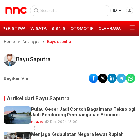
ID
PERISTIWA
WISATA
BISNIS
OTOMOTIF
OLAHRAGA
GAYA 
Home
Nnc hype
Bayu saputra
Bayu Saputra
Bagikan Via
Artikel dari
Bayu Saputra
Pulau Geser Jadi Contoh Bagaimana Teknologi
Jadi Pendorong Pembangunan Ekonomi
12 Dec 2024 13:00
BISNIS
Menjaga Kedaulatan Negara lewat Rupiah