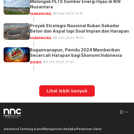
Melongok PLTS Sumber Energi Hijau di IKN
Nusantara
18 Feb 2024 13:15
HUMANIORA
Proyek Strategis Nasional Bukan Sekadar
Beton dan Aspal tapi Soal Impian dan Harapan
16 Dec 2023 18:01
HUMANIORA
Bagaimanapun, Pemilu 2024 Memberikan
Secercah Harapan bagi Ekonomi Indonesia
23 Oct 2023 21:01
BISNIS
Lihat lebih banyak
ID
Advertise
Tentang Kami
Manajemen Redaksi
Pedoman Siber