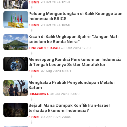
31 Oct 2024 12:50
BISNIS
Peluang Menguntungkan di Balik Keanggotaan
Indonesia di BRICS
31 Oct 2024 10:50
BISNIS
Kisah di Balik Ungkapan Sjahrir "Jangan Mati
sebelum ke Banda Neira”
25 Oct 2024 12:30
SINGKAP SEJARAH
Meneropong Kondisi Perekonomian Indonesia
di Tengah Lesunya Sektor Manufaktur
17 Aug 2024 08:01
BISNIS
Menghalau Praktik Penyelundupan Melalui
Batam
16 Jul 2024 23:00
HUMANIORA
Sejauh Mana Dampak Konflik Iran-Israel
terhadap Ekonomi Indonesia?
23 Apr 2024 20:00
BISNIS