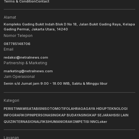
Terms & Condition
Contact
Alamat
Kompleks Gading Bukit Indah Blok D No 18, Jalan Bukit Gading Raya, Kelapa
Gading Permai, Jakarta Utara, 14240
Nomor Telepon
087785148706
Email
redaksi@netralnews.com
Partnership & Marketing
marketing@netralnews.com
Jam Operasional
Senin s/d Jumat jam 9.00 - 18.00 WIB, Sabtu & Minggu libur
Kategori
PERISTIWA
WISATA
BISNIS
OTOMOTIF
OLAHRAGA
GAYA HIDUP
TEKNOLOGI
INFOGRAFIK
OPINI
PERSONA
SINGKAP BUDAYA
SINGKAP SEJARAH
SISI LAIN
QUIZ
INTERNASIONAL
FIKSI
HUMANIORA
KOMPETISI NNC
Loker
Layanan