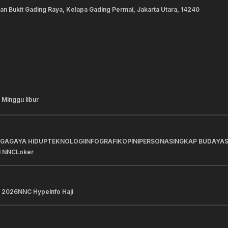
lan Bukit Gading Raya, Kelapa Gading Permai, Jakarta Utara, 14240
 Minggu libur
AGA
GAYA HIDUP
TEKNOLOGI
INFOGRAFIK
OPINI
PERSONA
SINGKAP BUDAYA
I NNC
Loker
 2026
NNC Hype
Info Haji