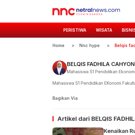
PERISTIWA
WISATA
BISNI
Home
Nnc hype
Belqis fa
BELQIS FADHILA CAHYO
Mahasiswa S1 Pendidikan Ekonom
Mahasiswa S1 Pendidikan EKonomi Fakulta
Bagikan Via
Artikel dari
BELQIS FADH
Kenaikan R