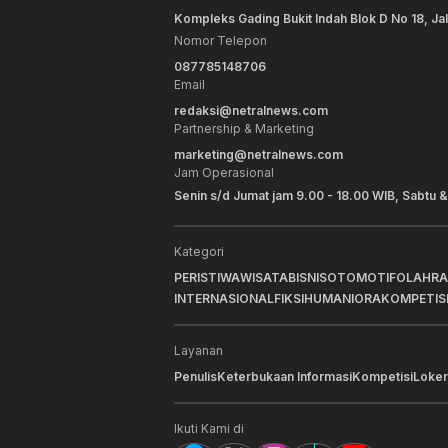
Kompleks Gading Bukit Indah Blok D No 18, Ja
Nomor Telepon
087785148706
Email
redaksi@netralnews.com
Partnership & Marketing
marketing@netralnews.com
Jam Operasional
Senin s/d Jumat jam 9.00 - 18.00 WIB, Sabtu &
Kategori
PERISTIWA
WISATA
BISNIS
OTOMOTIF
OLAHR
INTERNASIONAL
FIKSI
HUMANIORA
KOMPETIS
Layanan
Penulis
Keterbukaan Informasi
Kompetisi
Loker
Ikuti Kami di