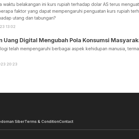
waktu belakangan ini kurs rupiah terhadap dolar AS terus menguat
berapa faktor yang dapat mempengaruhi penguatan kurs rupiah terh
hadap utang dan tabungan?
23 13:02
 Uang Digital Mengubah Pola Konsumsi Masyarak
logi telah mempengaruhi berbagai aspek kehidupan manusia, terma
023 20:23
edoman Siber
Terms & Condition
Contact