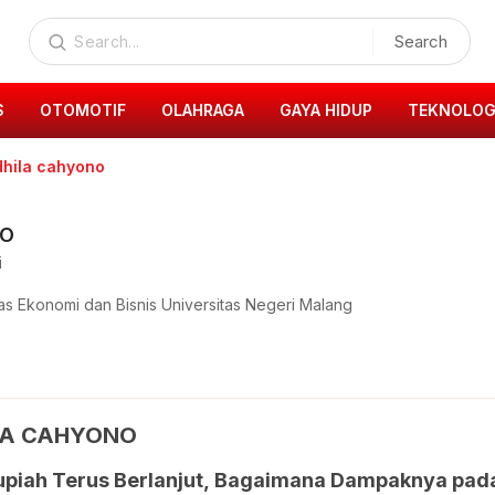
Search
S
OTOMOTIF
OLAHRAGA
GAYA HIDUP
TEKNOLOG
dhila cahyono
NO
i
s Ekonomi dan Bisnis Universitas Negeri Malang
ILA CAHYONO
upiah Terus Berlanjut, Bagaimana Dampaknya pad