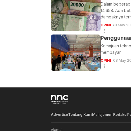
Dalam beberapa 
14.658. Ada be
dampaknya ter
OPINI
10 May 20
Penggunaan
Kemajuan tekno
membayar.
OPINI
08 May 2
Advertise
Tentang Kami
Manajemen Redaksi
P
Alamat