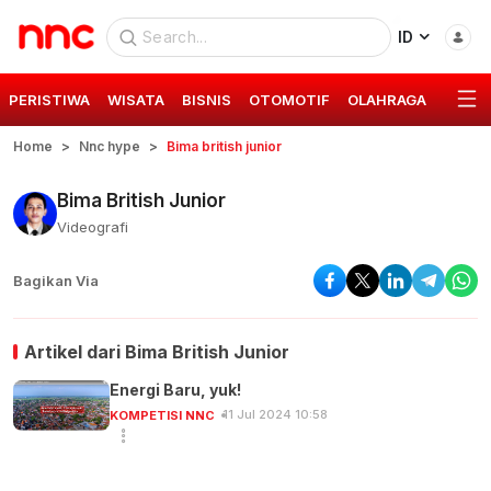
ID
PERISTIWA
WISATA
BISNIS
OTOMOTIF
OLAHRAGA
GAYA 
Home
Nnc hype
Bima british junior
Bima British Junior
Videografi
Bagikan Via
Artikel dari
Bima British Junior
Energi Baru, yuk!
11 Jul 2024 10:58
KOMPETISI NNC