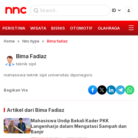
ID
PERISTIWA
WISATA
BISNIS
OTOMOTIF
OLAHRAGA
GAYA 
Home
Nnc hype
Bima fadiaz
Bima Fadiaz
teknik sipil
mahasiswa teknik sipil universitas diponegoro
Bagikan Via
Artikel dari
Bima Fadiaz
Mahasiswa Undip Bekali Kader PKK
Langenharjo dalam Mengatasi Sampah dan
Banjir