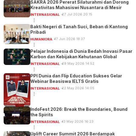
SAKRA 2026 Pererat Silaturahmi dan Dorong
Kreativitas Mahasiswi Nusantara di Mesir
27 Jul 2026 20:15
INTERNASIONAL
Bakti Negeri di Tanah Suci, Beban di Kantong
Pribadi
17 Jun 2026 18:37
HUMANIORA
Pelajar Indonesia di Dunia Bedah Inovasi Pasar
Karbon dan Kebijakan Kehutanan Global
29 May 2026 14:52
INTERNASIONAL
PPI Dunia dan Flip Education Sukses Gelar
Webinar Beasiswa IELTS Gratis
22 May 2026 14:05
INTERNASIONAL
IndoFest 2026: Break the Boundaries, Bound
the Spirits
13 May 2026 16:23
INTERNASIONAL
Uplift Career Summit 2026 Berdampak