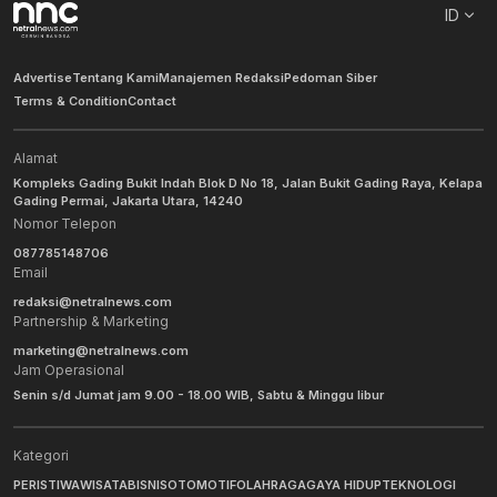
ID
Advertise
Tentang Kami
Manajemen Redaksi
Pedoman Siber
Terms & Condition
Contact
Alamat
Kompleks Gading Bukit Indah Blok D No 18, Jalan Bukit Gading Raya, Kelapa
Gading Permai, Jakarta Utara, 14240
Nomor Telepon
087785148706
Email
redaksi@netralnews.com
Partnership & Marketing
marketing@netralnews.com
Jam Operasional
Senin s/d Jumat jam 9.00 - 18.00 WIB, Sabtu & Minggu libur
Kategori
PERISTIWA
WISATA
BISNIS
OTOMOTIF
OLAHRAGA
GAYA HIDUP
TEKNOLOGI