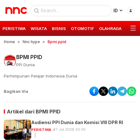
ID
PERISTIWA
WISATA
BISNIS
OTOMOTIF
OLAHRAGA
GAYA 
Home
Nnc hype
Bpmi ppid
BPMI PPID
PPI Dunia
Perhimpunan Pelajar Indonesia Dunia
Bagikan Via
Artikel dari
BPMI PPID
Audiensi PPI Dunia dan Komisi VIII DPR RI
27 Jul 2026 20:30
PERISTIWA