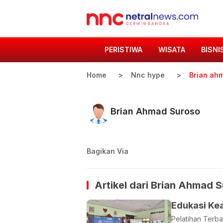
PERISTIWA
WISATA
BISNI
Home
Nnc hype
Brian ah
Brian Ahmad Suroso
Bagikan Via
Artikel dari
Brian Ahmad S
Edukasi Ke
Pelatihan Terb