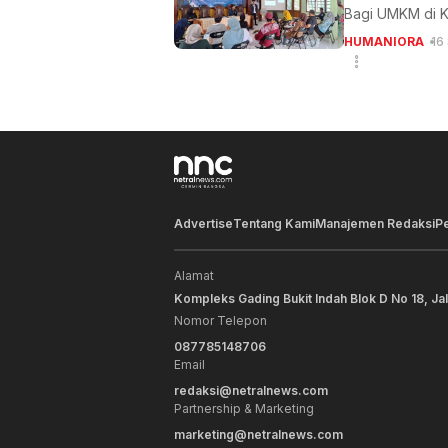
Bagi UMKM di K
HUMANIORA
16
Advertise
Tentang Kami
Manajemen Redaksi
P
Alamat
Kompleks Gading Bukit Indah Blok D No 18, Ja
Nomor Telepon
087785148706
Email
redaksi@netralnews.com
Partnership & Marketing
marketing@netralnews.com