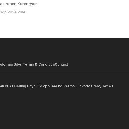
elurahan Karangsari
 Sep 2024 20:40
edoman Siber
Terms & Condition
Contact
lan Bukit Gading Raya, Kelapa Gading Permai, Jakarta Utara, 14240