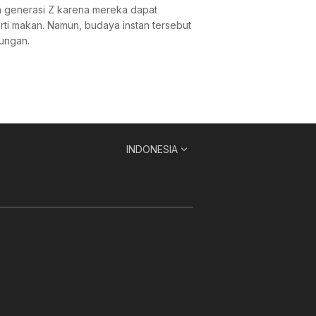
a generasi Z karena mereka dapat
ti makan. Namun, budaya instan tersebut
ungan.
INDONESIA