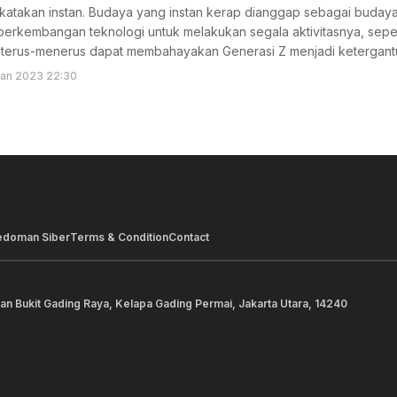
ikatakan instan. Budaya yang instan kerap dianggap sebagai buday
erkembangan teknologi untuk melakukan segala aktivitasnya, seper
an terus-menerus dapat membahayakan Generasi Z menjadi ketergant
Jan 2023 22:30
edoman Siber
Terms & Condition
Contact
lan Bukit Gading Raya, Kelapa Gading Permai, Jakarta Utara, 14240