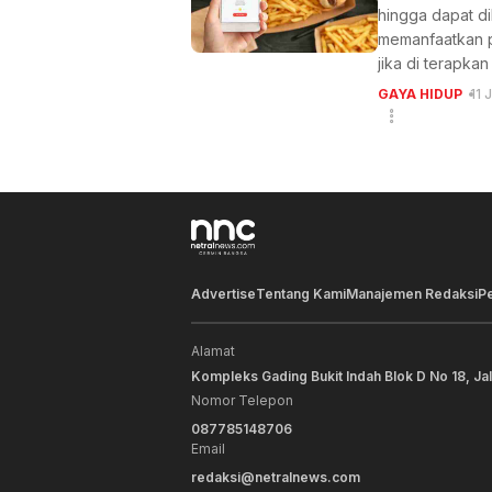
hingga dapat d
memanfaatkan p
jika di terapk
GAYA HIDUP
11 
Advertise
Tentang Kami
Manajemen Redaksi
P
Alamat
Kompleks Gading Bukit Indah Blok D No 18, Ja
Nomor Telepon
087785148706
Email
redaksi@netralnews.com