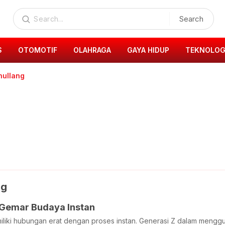
Search
S
OTOMOTIF
OLAHRAGA
GAYA HIDUP
TEKNOLOG
nullang
ng
 Gemar Budaya Instan
iliki hubungan erat dengan proses instan. Generasi Z dalam menggu