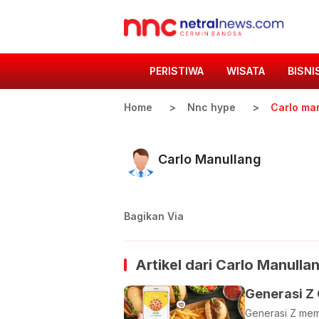
PERISTIWA
WISATA
BISNI
Home
Nnc hype
Carlo ma
Carlo Manullang
Bagikan Via
Artikel dari
Carlo Manulla
Generasi Z
Generasi Z mem