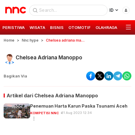
ID
PERISTIWA
WISATA
BISNIS
OTOMOTIF
OLAHRAGA
GAYA 
Home
Nnc hype
Chelsea adriana manoppo
Chelsea Adriana Manoppo
Bagikan Via
Artikel dari
Chelsea Adriana Manoppo
Penemuan Harta Karun Paska Tsunami Aceh
31 Aug 2023 12:34
KOMPETISI NNC