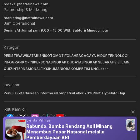
redaksi@netralnews.com
Partnership & Marketing
marketing@netralnews.com
Jam Operasional
Senin s/d Jumat jam 9.00 - 18.00 WIB, Sabtu & Minggu libur
Kategori
PERISTIWA
WISATA
BISNIS
OTOMOTIF
OLAHRAGA
GAYA HIDUP
TEKNOLOGI
INFOGRAFIK
OPINI
PERSONA
SINGKAP BUDAYA
SINGKAP SEJARAH
SISI LAIN
QUIZ
INTERNASIONAL
FIKSI
HUMANIORA
KOMPETISI NNC
Loker
Layanan
Penulis
Keterbukaan Informasi
Kompetisi
Loker 2026
NNC Hype
Info Haji
Ikuti Kami di
Berita Pilihan
Rabundo: Bumbu Rendang Asli Minang
Menembus Pasar Nasional melalui
©
2026
NNC Netralnews
. All Rights Reserved.
Pemberdayaan BRI