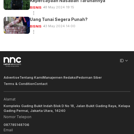
Kepercayaan Nasabah Taruhannya
18 May 2024 19:15
BISNIS
Uang Tunai Segera Punah?
13 May 2024 14:00
BISNIS
ID
Advertise
Tentang Kami
Manajemen Redaksi
Pedoman Siber
Terms & Condition
Contact
Alamat
Kompleks Gading Bukit Indah Blok D No 18, Jalan Bukit Gading Raya, Kelapa
Gading Permai, Jakarta Utara, 14240
Nomor Telepon
087785148706
Email