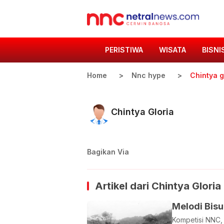
PERISTIWA
WISATA
BISNI
Home
Nnc hype
Chintya g
Chintya Gloria
Bagikan Via
Artikel dari
Chintya Gloria
Melodi Bis
Kompetisi NNC, 