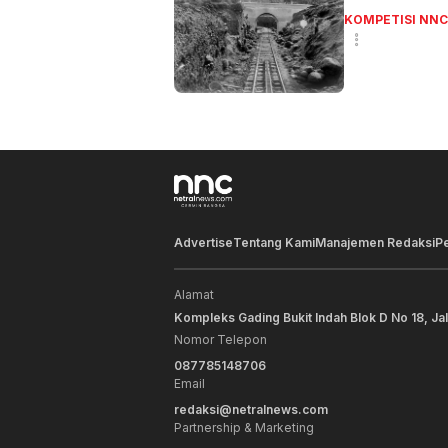
KOMPETISI NNC
Advertise
Tentang Kami
Manajemen Redaksi
P
Alamat
Kompleks Gading Bukit Indah Blok D No 18, Ja
Nomor Telepon
087785148706
Email
redaksi@netralnews.com
Partnership & Marketing