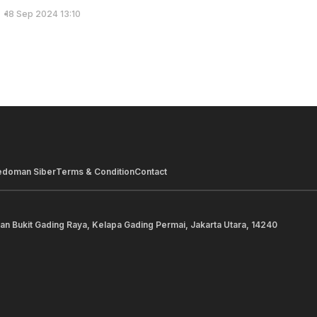
18 Sep 2024 13:10
edoman Siber
Terms & Condition
Contact
lan Bukit Gading Raya, Kelapa Gading Permai, Jakarta Utara, 14240