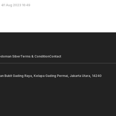
31 Aug 2023 16:49
edoman Siber
Terms & Condition
Contact
lan Bukit Gading Raya, Kelapa Gading Permai, Jakarta Utara, 14240