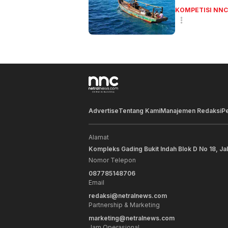
KOMPETISI NNC
Advertise
Tentang Kami
Manajemen Redaksi
P
Alamat
Kompleks Gading Bukit Indah Blok D No 18, Ja
Nomor Telepon
087785148706
Email
redaksi@netralnews.com
Partnership & Marketing
marketing@netralnews.com
Jam Operasional