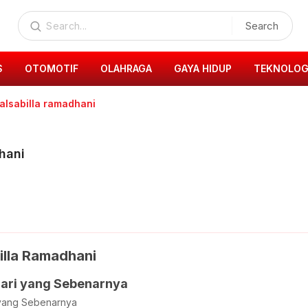
Search
S
OTOMOTIF
OLAHRAGA
GAYA HIDUP
TEKNOLOG
alsabilla ramadhani
hani
illa Ramadhani
ari yang Sebenarnya
 yang Sebenarnya