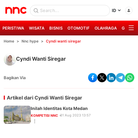
ID
PERISTIWA
WISATA
BISNIS
OTOMOTIF
OLAHRAGA
GAYA H
Home
Nnc hype
Cyndi wanti siregar
Cyndi Wanti Siregar
Bagikan Via
Artikel dari
Cyndi Wanti Siregar
Inilah Identitas Kota Medan
31 Aug 2023 13:57
KOMPETISI NNC