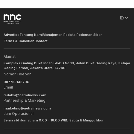
ID
Advertise
Tentang Kami
Manajemen Redaksi
Pedoman Siber
Terms & Condition
Contact
Alamat
Kompleks Gading Bukit Indah Blok D No 18, Jalan Bukit Gading Raya, Kelapa
Gading Permai, Jakarta Utara, 14240
Nomor Telepon
087785148706
Email
redaksi@netralnews.com
Partnership & Marketing
marketing@netralnews.com
Jam Operasional
Senin s/d Jumat jam 9.00 - 18.00 WIB, Sabtu & Minggu libur