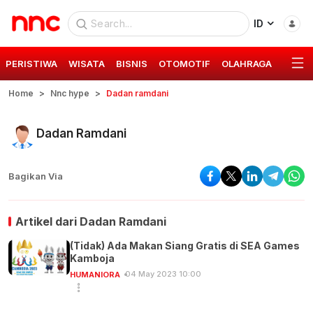
ID
PERISTIWA
WISATA
BISNIS
OTOMOTIF
OLAHRAGA
GAYA 
Home
Nnc hype
Dadan ramdani
Dadan Ramdani
Bagikan Via
Artikel dari
Dadan Ramdani
(Tidak) Ada Makan Siang Gratis di SEA Games
Kamboja
04 May 2023 10:00
HUMANIORA