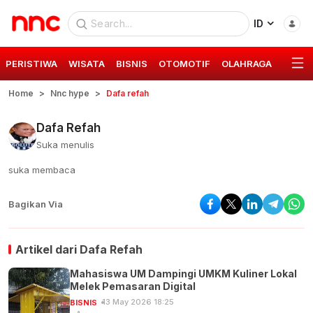
ID
PERISTIWA
WISATA
BISNIS
OTOMOTIF
OLAHRAGA
GAYA 
Home
Nnc hype
Dafa refah
Dafa Refah
Suka menulis
suka membaca
Bagikan Via
Artikel dari
Dafa Refah
Mahasiswa UM Dampingi UMKM Kuliner Lokal
Melek Pemasaran Digital
13 May 2026 18:25
BISNIS