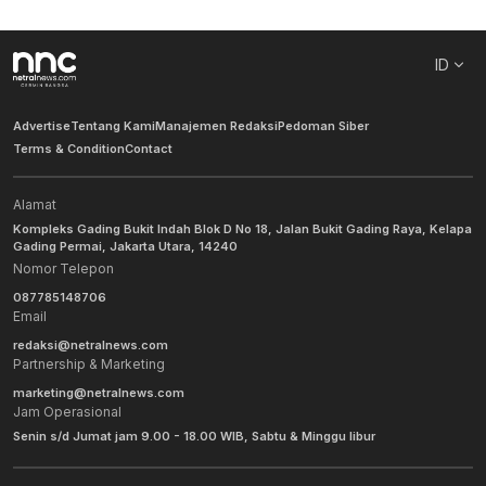
ID
Advertise
Tentang Kami
Manajemen Redaksi
Pedoman Siber
Terms & Condition
Contact
Alamat
Kompleks Gading Bukit Indah Blok D No 18, Jalan Bukit Gading Raya, Kelapa
Gading Permai, Jakarta Utara, 14240
Nomor Telepon
087785148706
Email
redaksi@netralnews.com
Partnership & Marketing
marketing@netralnews.com
Jam Operasional
Senin s/d Jumat jam 9.00 - 18.00 WIB, Sabtu & Minggu libur