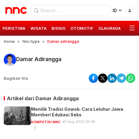
ID
PERISTIWA
WISATA
BISNIS
OTOMOTIF
OLAHRAGA
GAYA 
Home
Nnc hype
Damar adirangga
Damar Adirangga
Bagikan Via
Artikel dari
Damar Adirangga
Menilik Tradisi Gowok: Cara Leluhur Jawa
Memberi Edukasi Seks
31 Aug 2023 20:16
KOMPETISI NNC