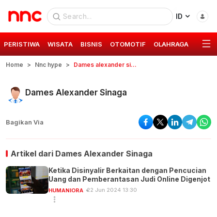
ID
PERISTIWA
WISATA
BISNIS
OTOMOTIF
OLAHRAGA
GAYA 
Home
Nnc hype
Dames alexander sinaga
Dames Alexander Sinaga
Bagikan Via
Artikel dari
Dames Alexander Sinaga
Ketika Disinyalir Berkaitan dengan Pencucian
Uang dan Pemberantasan Judi Online Digenjot
22 Jun 2024 13:30
HUMANIORA