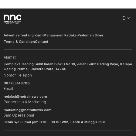
ID
Advertise
Tentang Kami
Manajemen Redaksi
Pedoman Siber
Terms & Condition
Contact
Alamat
Kompleks Gading Bukit Indah Blok D No 18, Jalan Bukit Gading Raya, Kelapa
Gading Permai, Jakarta Utara, 14240
Nomor Telepon
087785148706
Email
redaksi@netralnews.com
Partnership & Marketing
marketing@netralnews.com
Jam Operasional
Senin s/d Jumat jam 9.00 - 18.00 WIB, Sabtu & Minggu libur