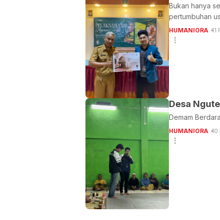
Bukan hanya sek
pertumbuhan u
HUMANIORA
11
Desa Ngute
Demam Berdarah
HUMANIORA
10