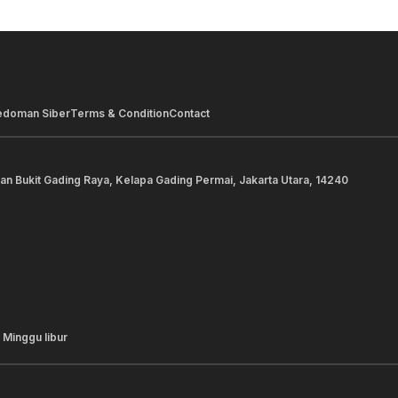
edoman Siber
Terms & Condition
Contact
lan Bukit Gading Raya, Kelapa Gading Permai, Jakarta Utara, 14240
 Minggu libur