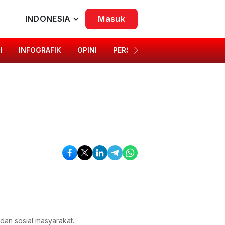
INDONESIA
Masuk
I
INFOGRAFIK
OPINI
PERSONA
SINGKAP BUDAYA
an sosial masyarakat.