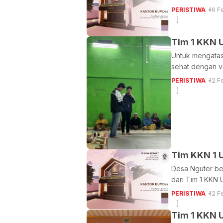
PERISTIWA
16 F
Tim 1 KKN 
Untuk mengatas
sehat dengan ve
PERISTIWA
12 F
Tim KKN 1 
Desa Nguter be
dari Tim 1 KKN 
PERISTIWA
12 F
Tim 1 KKN 