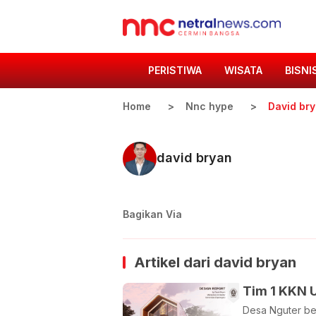
PERISTIWA
WISATA
BISNI
Home
Nnc hype
David br
david bryan
Bagikan Via
Artikel dari
david bryan
Tim 1 KKN 
Desa Nguter be