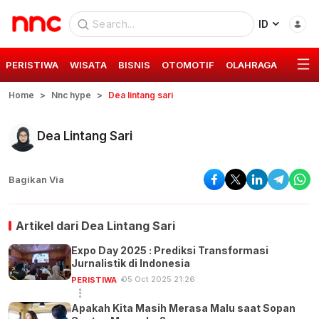
ID
PERISTIWA
WISATA
BISNIS
OTOMOTIF
OLAHRAGA
GAYA 
Home
Nnc hype
Dea lintang sari
Dea Lintang Sari
Bagikan Via
Artikel dari
Dea Lintang Sari
Expo Day 2025 : Prediksi Transformasi
Jurnalistik di Indonesia
05 Oct 2025 21:26
PERISTIWA
Apakah Kita Masih Merasa Malu saat Sopan