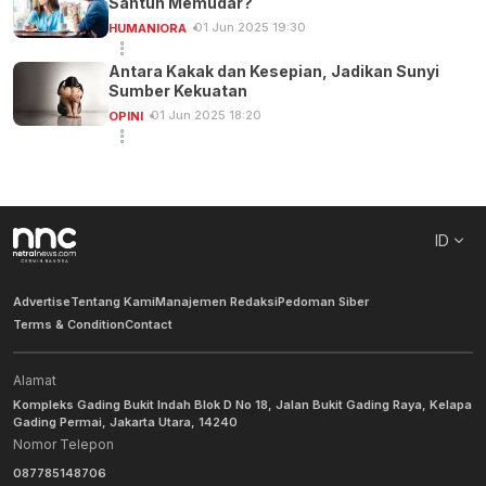
Santun Memudar?
01 Jun 2025 19:30
HUMANIORA
Antara Kakak dan Kesepian, Jadikan Sunyi
Sumber Kekuatan
01 Jun 2025 18:20
OPINI
ID
Advertise
Tentang Kami
Manajemen Redaksi
Pedoman Siber
Terms & Condition
Contact
Alamat
Kompleks Gading Bukit Indah Blok D No 18, Jalan Bukit Gading Raya, Kelapa
Gading Permai, Jakarta Utara, 14240
Nomor Telepon
087785148706