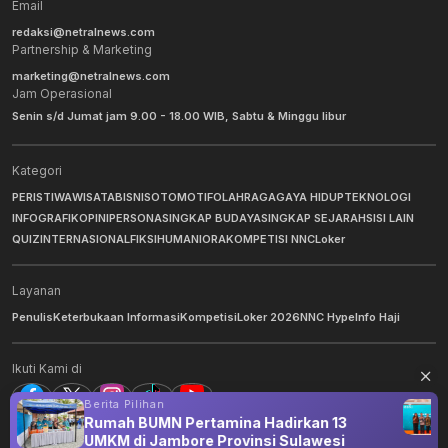
Email
redaksi@netralnews.com
Partnership & Marketing
marketing@netralnews.com
Jam Operasional
Senin s/d Jumat jam 9.00 - 18.00 WIB, Sabtu & Minggu libur
Kategori
PERISTIWA
WISATA
BISNIS
OTOMOTIF
OLAHRAGA
GAYA HIDUP
TEKNOLOGI
INFOGRAFIK
OPINI
PERSONA
SINGKAP BUDAYA
SINGKAP SEJARAH
SISI LAIN
QUIZ
INTERNASIONAL
FIKSI
HUMANIORA
KOMPETISI NNC
Loker
Layanan
Penulis
Keterbukaan Informasi
Kompetisi
Loker 2026
NNC Hype
Info Haji
Ikuti Kami di
Berita Pilihan
Rumah BUMN Pertamina Hadirkan 13
UMKM di Jambore Provinsi Sulawesi
©
2026
NNC Netralnews
. All Rights Reserved.