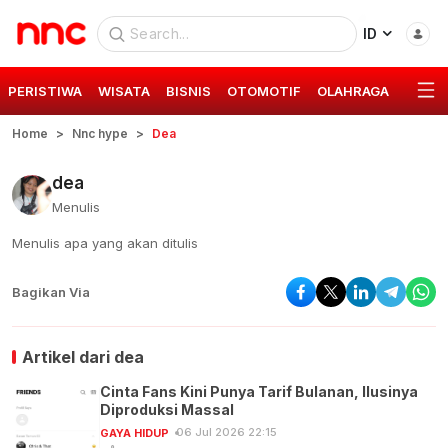
ID
PERISTIWA
WISATA
BISNIS
OTOMOTIF
OLAHRAGA
GAYA 
Home
Nnc hype
Dea
dea
Menulis
Menulis apa yang akan ditulis
Bagikan Via
Artikel dari
dea
Cinta Fans Kini Punya Tarif Bulanan, Ilusinya
Diproduksi Massal
06 Jul 2026 22:15
GAYA HIDUP