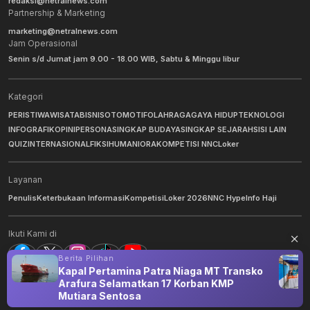
redaksi@netralnews.com
Partnership & Marketing
marketing@netralnews.com
Jam Operasional
Senin s/d Jumat jam 9.00 - 18.00 WIB, Sabtu & Minggu libur
Kategori
PERISTIWA
WISATA
BISNIS
OTOMOTIF
OLAHRAGA
GAYA HIDUP
TEKNOLOGI
INFOGRAFIK
OPINI
PERSONA
SINGKAP BUDAYA
SINGKAP SEJARAH
SISI LAIN
QUIZ
INTERNASIONAL
FIKSI
HUMANIORA
KOMPETISI NNC
Loker
Layanan
Penulis
Keterbukaan Informasi
Kompetisi
Loker 2026
NNC Hype
Info Haji
Ikuti Kami di
Berita Pilihan
Kapal Pertamina Patra Niaga MT Transko
Arafura Selamatkan 17 Korban KMP
©
2026
NNC Netralnews
. All Rights Reserved.
Mutiara Sentosa