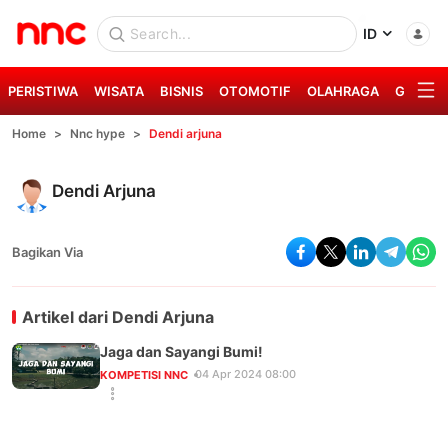
ID
PERISTIWA
WISATA
BISNIS
OTOMOTIF
OLAHRAGA
GAYA H
Home
Nnc hype
Dendi arjuna
Dendi Arjuna
Bagikan Via
Artikel dari
Dendi Arjuna
Jaga dan Sayangi Bumi!
04 Apr 2024 08:00
KOMPETISI NNC