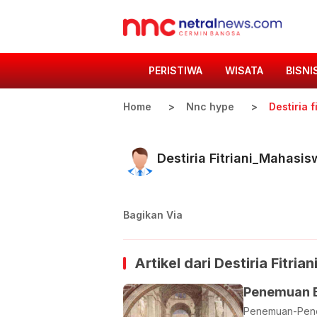
PERISTIWA
WISATA
BISNI
Home
Nnc hype
Destiria 
Destiria Fitriani_Mahasi
Bagikan Via
Artikel dari
Destiria Fitri
Penemuan 
Penemuan-Pene