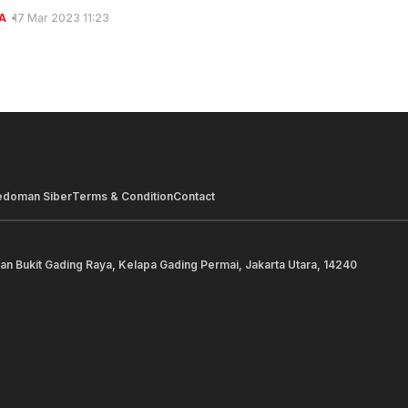
A
17 Mar 2023 11:23
edoman Siber
Terms & Condition
Contact
lan Bukit Gading Raya, Kelapa Gading Permai, Jakarta Utara, 14240