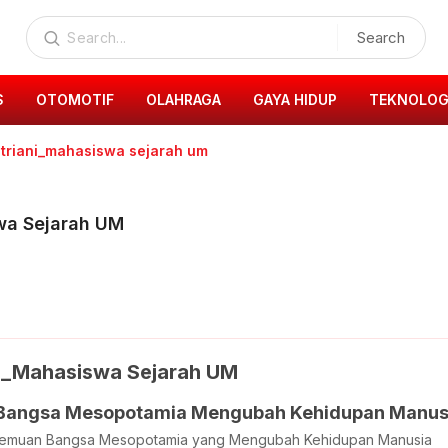
Search
S
OTOMOTIF
OLAHRAGA
GAYA HIDUP
TEKNOLOG
fitriani_mahasiswa sejarah um
swa Sejarah UM
ani_Mahasiswa Sejarah UM
Bangsa Mesopotamia Mengubah Kehidupan Manus
muan Bangsa Mesopotamia yang Mengubah Kehidupan Manusia