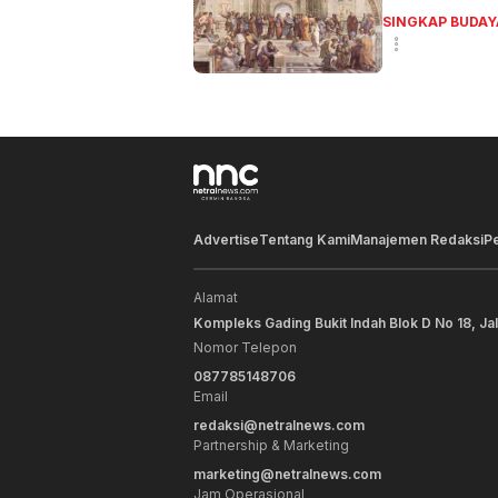
SINGKAP BUDAY
Advertise
Tentang Kami
Manajemen Redaksi
P
Alamat
Kompleks Gading Bukit Indah Blok D No 18, Ja
Nomor Telepon
087785148706
Email
redaksi@netralnews.com
Partnership & Marketing
marketing@netralnews.com
Jam Operasional