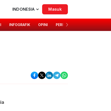
INDONESIA
Masuk
I
INFOGRAFIK
OPINI
PERSONA
SINGKAP BUDAYA
ia