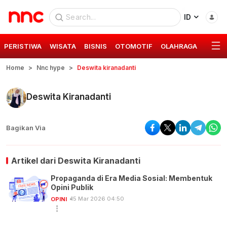
ID
PERISTIWA
WISATA
BISNIS
OTOMOTIF
OLAHRAGA
GAYA 
Home
Nnc hype
Deswita kiranadanti
Deswita Kiranadanti
Bagikan Via
Artikel dari
Deswita Kiranadanti
Propaganda di Era Media Sosial: Membentuk
Opini Publik
15 Mar 2026 04:50
OPINI