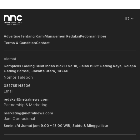
ID
Advertise
Tentang Kami
Manajemen Redaksi
Pedoman Siber
Terms & Condition
Contact
Alamat
Kompleks Gading Bukit Indah Blok D No 18, Jalan Bukit Gading Raya, Kelapa
Gading Permai, Jakarta Utara, 14240
Nomor Telepon
087785148706
Email
redaksi@netralnews.com
Partnership & Marketing
marketing@netralnews.com
Jam Operasional
Senin s/d Jumat jam 9.00 - 18.00 WIB, Sabtu & Minggu libur