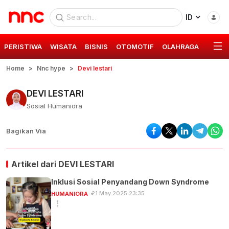
ID
PERISTIWA
WISATA
BISNIS
OTOMOTIF
OLAHRAGA
GAYA 
Home
Nnc hype
Devi lestari
DEVI LESTARI
Sosial Humaniora
Bagikan Via
Artikel dari
DEVI LESTARI
Inklusi Sosial Penyandang Down Syndrome
21 May 2025 23:35
HUMANIORA