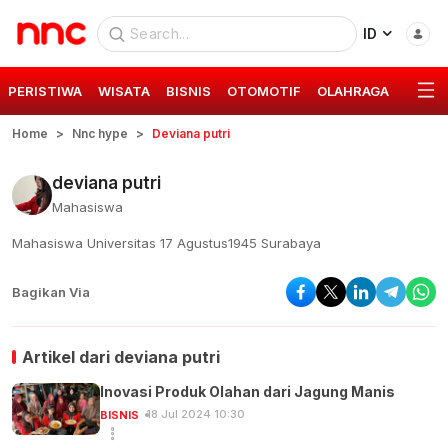
ID
PERISTIWA
WISATA
BISNIS
OTOMOTIF
OLAHRAGA
GAYA 
Home
Nnc hype
Deviana putri
deviana putri
Mahasiswa
Mahasiswa Universitas 17 Agustus1945 Surabaya
Bagikan Via
Artikel dari
deviana putri
Inovasi Produk Olahan dari Jagung Manis
18 Jul 2024 10:30
BISNIS