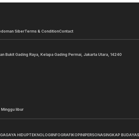
edoman Siber
Terms & Condition
Contact
lan Bukit Gading Raya, Kelapa Gading Permai, Jakarta Utara, 14240
 Minggu libur
AGA
GAYA HIDUP
TEKNOLOGI
INFOGRAFIK
OPINI
PERSONA
SINGKAP BUDAYA