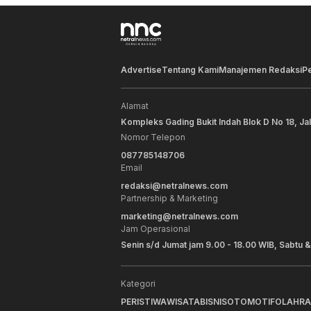
Advertise
Tentang Kami
Manajemen Redaksi
P
Alamat
Kompleks Gading Bukit Indah Blok D No 18, Ja
Nomor Telepon
087785148706
Email
redaksi@netralnews.com
Partnership & Marketing
marketing@netralnews.com
Jam Operasional
Senin s/d Jumat jam 9.00 - 18.00 WIB, Sabtu &
Kategori
PERISTIWA
WISATA
BISNIS
OTOMOTIF
OLAHR