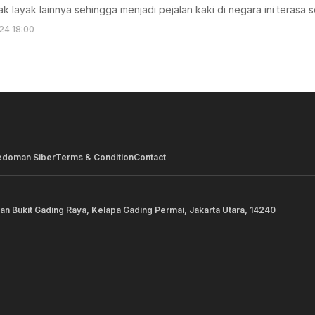
dak layak lainnya sehingga menjadi pejalan kaki di negara ini terasa 
24 18:00
edoman Siber
Terms & Condition
Contact
lan Bukit Gading Raya, Kelapa Gading Permai, Jakarta Utara, 14240