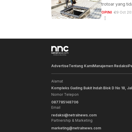
trotoar yang ti
OPINI
29 Oct 20
Advertise
Tentang Kami
Manajemen Redaksi
P
Alamat
Kompleks Gading Bukit Indah Blok D No 18, Ja
Nomor Telepon
087785148706
Email
redaksi@netralnews.com
Partnership & Marketing
marketing@netralnews.com