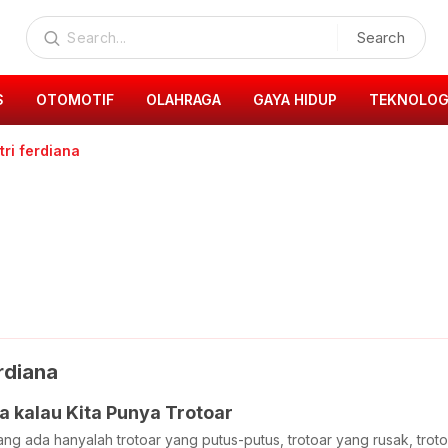
Search
S
OTOMOTIF
OLAHRAGA
GAYA HIDUP
TEKNOLOG
tri ferdiana
rdiana
 kalau Kita Punya Trotoar
yang ada hanyalah trotoar yang putus-putus, trotoar yang rusak, trot