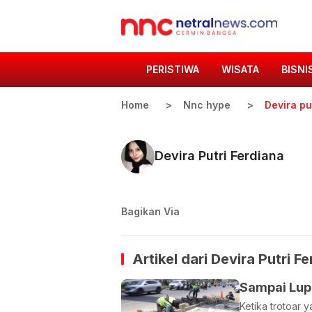
PERISTIWA
WISATA
BISNI
Home
Nnc hype
Devira pu
Devira Putri Ferdiana
Bagikan Via
Artikel dari
Devira Putri Fe
Sampai Lupa
Ketika trotoar 