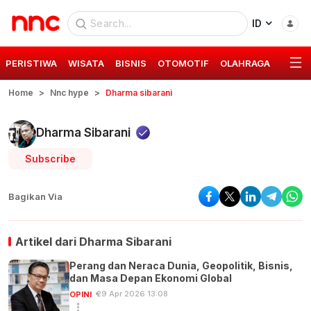
ID
PERISTIWA
WISATA
BISNIS
OTOMOTIF
OLAHRAGA
GAYA 
Home
Nnc hype
Dharma sibarani
Dharma Sibarani
Subscribe
Bagikan Via
Artikel dari
Dharma Sibarani
Perang dan Neraca Dunia, Geopolitik, Bisnis,
dan Masa Depan Ekonomi Global
29 Apr 2026 13:08
OPINI