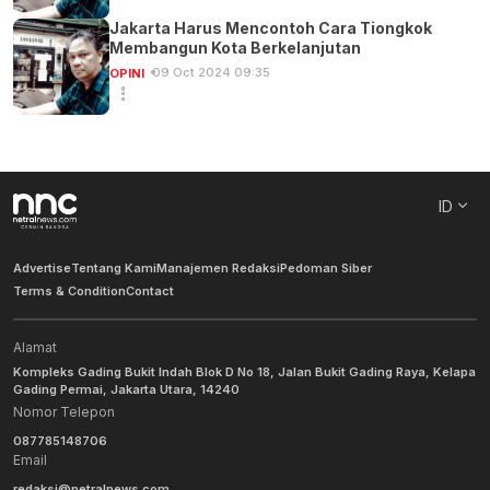
Jakarta Harus Mencontoh Cara Tiongkok
Membangun Kota Berkelanjutan
09 Oct 2024 09:35
OPINI
ID
Advertise
Tentang Kami
Manajemen Redaksi
Pedoman Siber
Terms & Condition
Contact
Alamat
Kompleks Gading Bukit Indah Blok D No 18, Jalan Bukit Gading Raya, Kelapa
Gading Permai, Jakarta Utara, 14240
Nomor Telepon
087785148706
Email
redaksi@netralnews.com