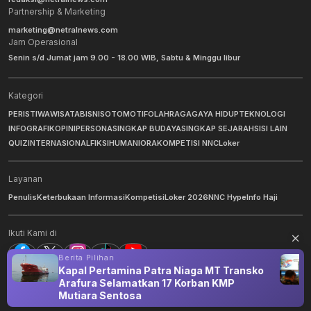
Partnership & Marketing
marketing@netralnews.com
Jam Operasional
Senin s/d Jumat jam 9.00 - 18.00 WIB, Sabtu & Minggu libur
Kategori
PERISTIWA
WISATA
BISNIS
OTOMOTIF
OLAHRAGA
GAYA HIDUP
TEKNOLOGI
INFOGRAFIK
OPINI
PERSONA
SINGKAP BUDAYA
SINGKAP SEJARAH
SISI LAIN
QUIZ
INTERNASIONAL
FIKSI
HUMANIORA
KOMPETISI NNC
Loker
Layanan
Penulis
Keterbukaan Informasi
Kompetisi
Loker 2026
NNC Hype
Info Haji
Ikuti Kami di
Berita Pilihan
Kapal Pertamina Patra Niaga MT Transko
Arafura Selamatkan 17 Korban KMP
©
2026
NNC Netralnews
. All Rights Reserved.
Mutiara Sentosa