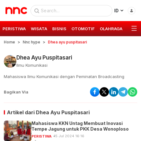
ID
PERISTIWA
WISATA
BISNIS
OTOMOTIF
OLAHRAGA
GAYA 
Home
Nnc hype
Dhea ayu puspitasari
Dhea Ayu Puspitasari
Ilmu Komunikasi
Mahasiswa Ilmu Komunikasi dengan Peminatan Broadcasting
Bagikan Via
Artikel dari
Dhea Ayu Puspitasari
Mahasiswa KKN Untag Membuat Inovasi
Tempe Jagung untuk PKK Desa Wonoploso
15 Jul 2024 16:16
PERISTIWA