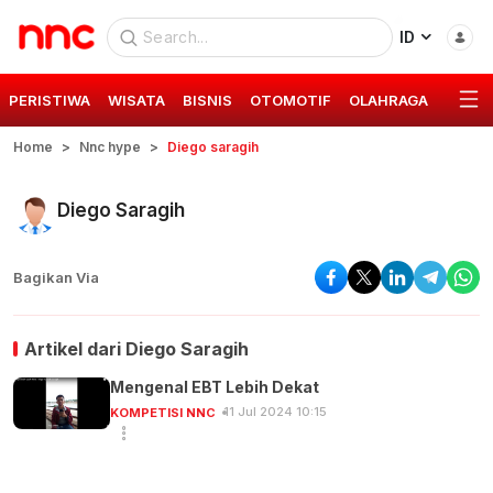
ID
PERISTIWA
WISATA
BISNIS
OTOMOTIF
OLAHRAGA
GAYA 
Home
Nnc hype
Diego saragih
Diego Saragih
Bagikan Via
Artikel dari
Diego Saragih
Mengenal EBT Lebih Dekat
11 Jul 2024 10:15
KOMPETISI NNC