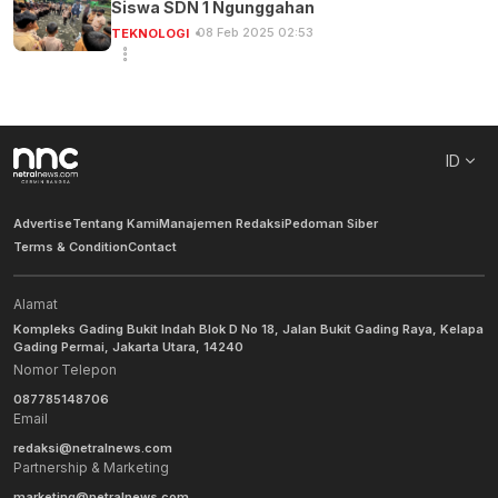
Siswa SDN 1 Ngunggahan
08 Feb 2025 02:53
TEKNOLOGI
ID
Advertise
Tentang Kami
Manajemen Redaksi
Pedoman Siber
Terms & Condition
Contact
Alamat
Kompleks Gading Bukit Indah Blok D No 18, Jalan Bukit Gading Raya, Kelapa
Gading Permai, Jakarta Utara, 14240
Nomor Telepon
087785148706
Email
redaksi@netralnews.com
Partnership & Marketing
marketing@netralnews.com