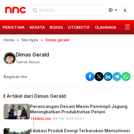
ID
PERISTIWA
WISATA
BISNIS
OTOMOTIF
OLAHRAGA
GAYA 
Home
Nnc hype
Dimas gerald
Dimas Gerald
Teknik Mesin
Bagikan Via
Artikel dari
Dimas Gerald
Perancangan Desain Mesin Pemimpil Jagung
Meningkatkan Produktivitas Petani
08 Feb 2025 03:57
TEKNOLOGI
Edukasi Produk Energi Terbarukan Memotivasi