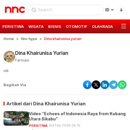
ID
PERISTIWA
WISATA
BISNIS
OTOMOTIF
OLAHRAGA
GAYA 
Home
Nnc hype
Dina khairunisa yurian
Dina Khairunisa Yurian
Farmasi
idk
Bagikan Via
Artikel dari
Dina Khairunisa Yurian
Video “Echoes of Indonesia Raya from Kubang
Utara Sikabu”
04 Feb 2026 06:15
PERISTIWA