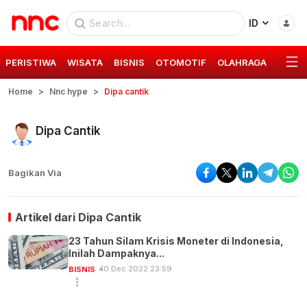
ID
PERISTIWA
WISATA
BISNIS
OTOMOTIF
OLAHRAGA
GAYA 
Home
Nnc hype
Dipa cantik
Dipa Cantik
Bagikan Via
Artikel dari
Dipa Cantik
23 Tahun Silam Krisis Moneter di Indonesia,
Inilah Dampaknya...
10 Dec 2022 23:59
BISNIS