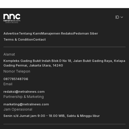
ID
Advertise
Tentang Kami
Manajemen Redaksi
Pedoman Siber
Terms & Condition
Contact
Alamat
Kompleks Gading Bukit Indah Blok D No 18, Jalan Bukit Gading Raya, Kelapa
Gading Permai, Jakarta Utara, 14240
Nomor Telepon
087785148706
Email
redaksi@netralnews.com
Partnership & Marketing
marketing@netralnews.com
Jam Operasional
Senin s/d Jumat jam 9.00 - 18.00 WIB, Sabtu & Minggu libur