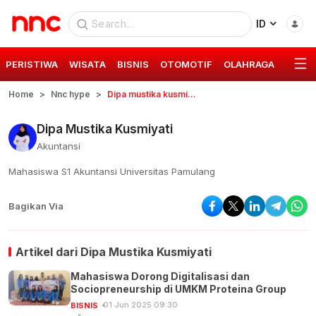
ID
PERISTIWA
WISATA
BISNIS
OTOMOTIF
OLAHRAGA
GAYA 
Home
Nnc hype
Dipa mustika kusmiyati
Dipa Mustika Kusmiyati
Akuntansi
Mahasiswa S1 Akuntansi Universitas Pamulang
Bagikan Via
Artikel dari
Dipa Mustika Kusmiyati
Mahasiswa Dorong Digitalisasi dan
Sociopreneurship di UMKM Proteina Group
01 Jun 2025 09:30
BISNIS