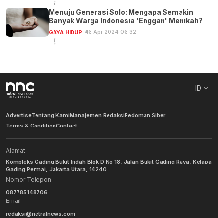
Menuju Generasi Solo: Mengapa Semakin
Banyak Warga Indonesia 'Enggan' Menikah?
16 Apr 2024 06:32
GAYA HIDUP
ID
Advertise
Tentang Kami
Manajemen Redaksi
Pedoman Siber
Terms & Condition
Contact
Alamat
Kompleks Gading Bukit Indah Blok D No 18, Jalan Bukit Gading Raya, Kelapa
Gading Permai, Jakarta Utara, 14240
Nomor Telepon
087785148706
Email
redaksi@netralnews.com