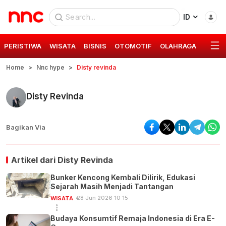
ID
PERISTIWA
WISATA
BISNIS
OTOMOTIF
OLAHRAGA
GAYA 
Home
Nnc hype
Disty revinda
Disty Revinda
Bagikan Via
Artikel dari
Disty Revinda
Bunker Kencong Kembali Dilirik, Edukasi
Sejarah Masih Menjadi Tantangan
28 Jun 2026 10:15
WISATA
Budaya Konsumtif Remaja Indonesia di Era E-