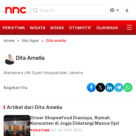
ID
PERISTIWA
WISATA
BISNIS
OTOMOTIF
OLAHRAGA
GAYA 
Home
Nnc hype
Dita amelia
Dita Amelia
Mahasiwa UIN Syarif Hidayatullah Jakarta
Bagikan Via
Artikel dari
Dita Amelia
Driver ShopeeFood Dianiaya, Rumah
Konsumen di Jogja Didatangi Massa Ojol
07 Jul 2025 16:53
PERISTIWA