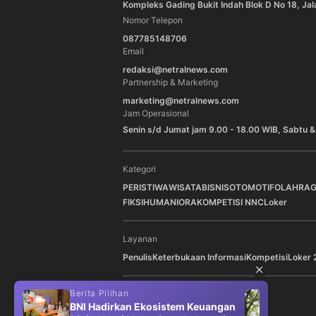
Kompleks Gading Bukit Indah Blok D No 18, Jal
Nomor Telepon
087785148706
Email
redaksi@netralnews.com
Partnership & Marketing
marketing@netralnews.com
Jam Operasional
Senin s/d Jumat jam 9.00 - 18.00 WIB, Sabtu &
Kategori
PERISTIWA
WISATA
BISNIS
OTOMOTIF
OLAHRA
FIKSI
HUMANIORA
KOMPETISI NNC
Loker
Layanan
Penulis
Keterbukaan Informasi
Kompetisi
Loker 
Berita Pilihan
Berit
Ikuti Kami di
BNI Hadirkan Ekosistem Keuangan
BRI 