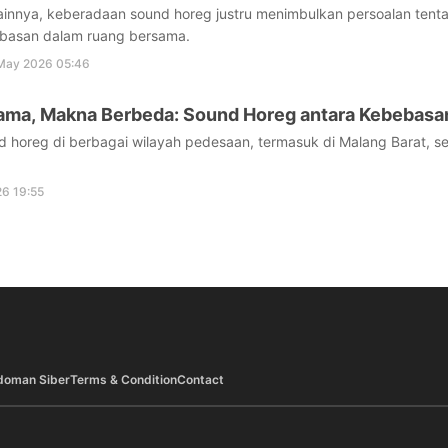
lainnya, keberadaan sound horeg justru menimbulkan persoalan tent
basan dalam ruang bersama.
May 2026 05:46
ma, Makna Berbeda: Sound Horeg antara Kebebasan
 horeg di berbagai wilayah pedesaan, termasuk di Malang Barat, s
6 19:55
doman Siber
Terms & Condition
Contact