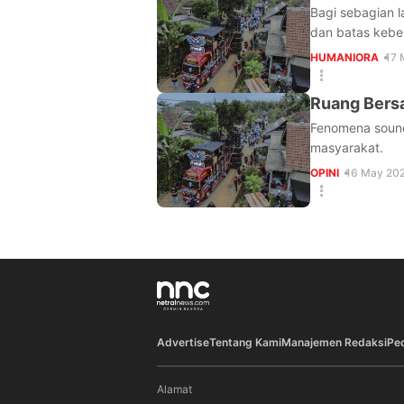
Bagi sebagian 
dan batas kebe
HUMANIORA
17 
Ruang Bersa
Fenomena sound
masyarakat.
OPINI
16 May 202
Advertise
Tentang Kami
Manajemen Redaksi
Pe
Alamat