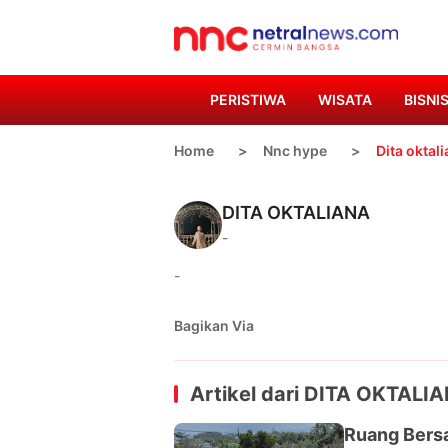
PERISTIWA
WISATA
BISNI
Home
Nnc hype
Dita oktal
DITA OKTALIANA
-
-
Bagikan Via
Artikel dari
DITA OKTALI
Ruang Bersa