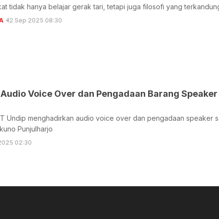
t tidak hanya belajar gerak tari, tetapi juga filosofi yang terkandun
A
12 Sep 2025 08:30
Audio Voice Over dan Pengadaan Barang Speaker
T Undip menghadirkan audio voice over dan pengadaan speaker sebag
kuno Punjulharjo
2025 02:30