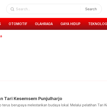
Search
S
OTOMOTIF
OLAHRAGA
GAYA HIDUP
TEKNOLOG
ka
an Tari Kesemsem Punjulharjo
o terus berupaya melestarikan budaya lokal. Melalui pelatihan Tar