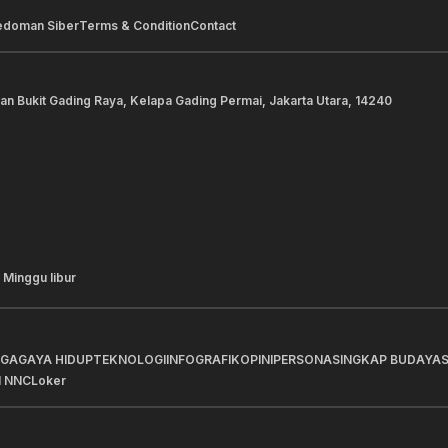
edoman Siber
Terms & Condition
Contact
lan Bukit Gading Raya, Kelapa Gading Permai, Jakarta Utara, 14240
 Minggu libur
AGA
GAYA HIDUP
TEKNOLOGI
INFOGRAFIK
OPINI
PERSONA
SINGKAP BUDAYA
I NNC
Loker