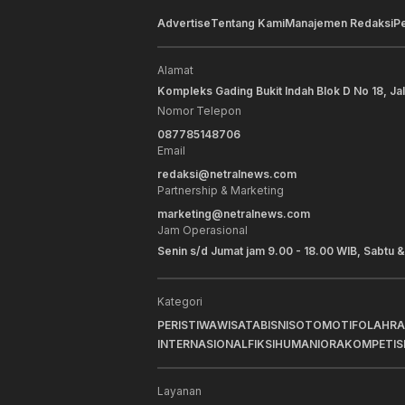
Advertise
Tentang Kami
Manajemen Redaksi
P
Alamat
Kompleks Gading Bukit Indah Blok D No 18, Ja
Nomor Telepon
087785148706
Email
redaksi@netralnews.com
Partnership & Marketing
marketing@netralnews.com
Jam Operasional
Senin s/d Jumat jam 9.00 - 18.00 WIB, Sabtu &
Kategori
PERISTIWA
WISATA
BISNIS
OTOMOTIF
OLAHR
INTERNASIONAL
FIKSI
HUMANIORA
KOMPETIS
Layanan