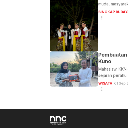
muda, masyaraka
SINGKAP BUDAY
Pembuatan 
Kuno
Mahasiswi KKN-
sejarah perahu 
WISATA
01 Sep 