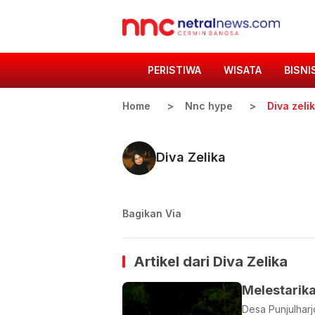
PERISTIWA
WISATA
BISNI
Home
Nnc hype
Diva zeli
Diva Zelika
Bagikan Via
Artikel dari
Diva Zelika
Melestarik
Desa Punjulharj