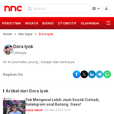
ID
PERISTIWA
WISATA
BISNIS
OTOMOTIF
OLAHRAGA
GAYA 
Home
Nnc hype
Dora iyok
Dora Iyok
Lifestyle
Hi’ im journalist young , belajar dan berkarya
Bagikan Via
Artikel dari
Dora Iyok
Yuk Mengenal Lebih Jauh Sosok Cishadi,
Selebgram asal Batang, Gaes!
08 Mar 2024 12:01
GAYA HIDUP