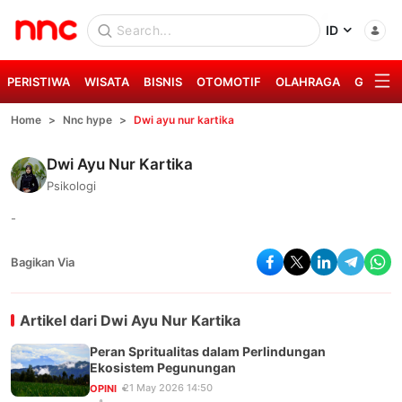
ID
PERISTIWA
WISATA
BISNIS
OTOMOTIF
OLAHRAGA
GAYA H
Home
Nnc hype
Dwi ayu nur kartika
Dwi Ayu Nur Kartika
Psikologi
-
Bagikan Via
Artikel dari
Dwi Ayu Nur Kartika
Peran Spritualitas dalam Perlindungan
Ekosistem Pegunungan
21 May 2026 14:50
OPINI