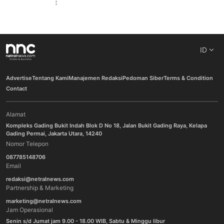
ID
Advertise
Tentang Kami
Manajemen Redaksi
Pedoman Siber
Terms & Condition
Contact
Alamat
Kompleks Gading Bukit Indah Blok D No 18, Jalan Bukit Gading Raya, Kelapa
Gading Permai, Jakarta Utara, 14240
Nomor Telepon
087785148706
Email
redaksi@netralnews.com
Partnership & Marketing
marketing@netralnews.com
Jam Operasional
Senin s/d Jumat jam 9.00 - 18.00 WIB, Sabtu & Minggu libur