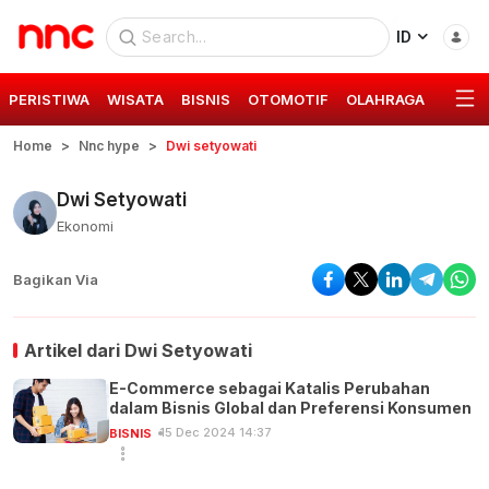
ID
PERISTIWA
WISATA
BISNIS
OTOMOTIF
OLAHRAGA
GAYA 
Home
Nnc hype
Dwi setyowati
Dwi Setyowati
Ekonomi
Bagikan Via
Artikel dari
Dwi Setyowati
E-Commerce sebagai Katalis Perubahan
dalam Bisnis Global dan Preferensi Konsumen
15 Dec 2024 14:37
BISNIS