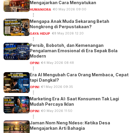
Mengajarkan Cara Menyatukan
30 May 2026 09:00
HUMANIORA
Mengapa Anak Muda Sekarang Betah
Nongkrong di Perpustakaan?
28 May 2026 12:20
GAYA HIDUP
Persib, Bobotoh, dan Kemenangan
Pengalaman Emosional di Era Sepak Bola
Modern
24 May 2026 08:48
OPINI
Era AI Mengubah Cara Orang Membaca, Cepat
tapi Dangkal?
21 May 2026 09:35
OPINI
Marketing Era AI: Saat Konsumen Tak Lagi
Mudah Percaya Iklan
20 May 2026 11:50
OPINI
Jaman Nom Neng Ndeso: Ketika Desa
Mengajarkan Arti Bahagia