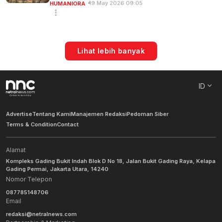
19 May 2026 09:05
HUMANIORA
Lihat lebih banyak
ID
Advertise
Tentang Kami
Manajemen Redaksi
Pedoman Siber
Terms & Condition
Contact
Alamat
Kompleks Gading Bukit Indah Blok D No 18, Jalan Bukit Gading Raya, Kelapa
Gading Permai, Jakarta Utara, 14240
Nomor Telepon
087785148706
Email
redaksi@netralnews.com