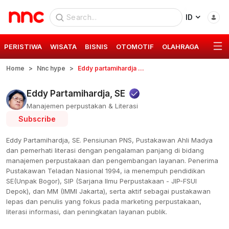
ID
PERISTIWA
WISATA
BISNIS
OTOMOTIF
OLAHRAGA
GAYA 
Home
Nnc hype
Eddy partamihardja se
Eddy Partamihardja, SE
Manajemen perpustakan & Literasi
Subscribe
Eddy Partamihardja, SE. Pensiunan PNS, Pustakawan Ahli Madya
dan pemerhati literasi dengan pengalaman panjang di bidang
manajemen perpustakaan dan pengembangan layanan. Penerima
Pustakawan Teladan Nasional 1994, ia menempuh pendidikan
SE(Unpak Bogor), SIP (Sarjana Ilmu Perpustakaan - JIP-FSUI
Depok), dan MM (IMMI Jakarta), serta aktif sebagai pustakawan
lepas dan penulis yang fokus pada marketing perpustakaan,
literasi informasi, dan peningkatan layanan publik.